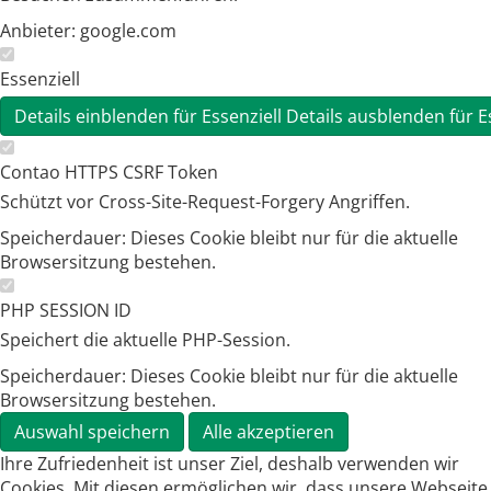
Anbieter:
google.com
Essenziell
Details einblenden
für Essenziell
Details ausblenden
für E
Contao HTTPS CSRF Token
Schützt vor Cross-Site-Request-Forgery Angriffen.
Speicherdauer:
Dieses Cookie bleibt nur für die aktuelle
Browsersitzung bestehen.
PHP SESSION ID
Speichert die aktuelle PHP-Session.
Speicherdauer:
Dieses Cookie bleibt nur für die aktuelle
Browsersitzung bestehen.
Auswahl speichern
Alle akzeptieren
Ihre Zufriedenheit ist unser Ziel, deshalb verwenden wir
Cookies. Mit diesen ermöglichen wir, dass unsere Webseite