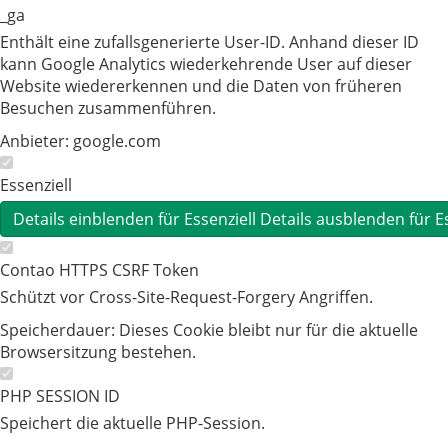
_ga
Enthält eine zufallsgenerierte User-ID. Anhand dieser ID
kann Google Analytics wiederkehrende User auf dieser
Website wiedererkennen und die Daten von früheren
Besuchen zusammenführen.
Anbieter:
google.com
Essenziell
Details einblenden
für Essenziell
Details ausblenden
für E
Contao HTTPS CSRF Token
Schützt vor Cross-Site-Request-Forgery Angriffen.
Speicherdauer:
Dieses Cookie bleibt nur für die aktuelle
Browsersitzung bestehen.
PHP SESSION ID
Speichert die aktuelle PHP-Session.