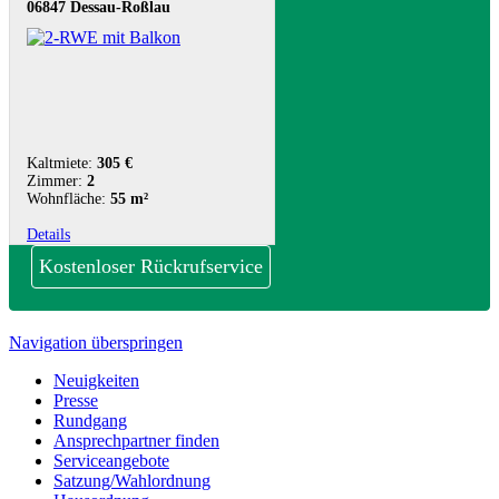
06847 Dessau-Roßlau
Kaltmiete:
305 €
Zimmer:
2
Wohnfläche:
55 m²
Details
Kostenloser Rückrufservice
Navigation überspringen
Neuigkeiten
Presse
Rundgang
Ansprechpartner finden
Serviceangebote
Satzung/Wahlordnung