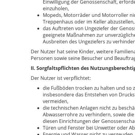
Einwilligung der Genossenschaft, erford
einzuholen,
Mopeds, Motorräder und Motorroller ni
Treppenhaus oder im Keller abzustellen,
das Auftreten von Ungeziefer der Genoss
geeignete Maßnahmen zur unverzüglichen
Ausbreiten des Ungeziefers zu verhinder
Der Nutzer hat seine Kinder, weitere Famili
Personen sowie seine Besucher und Be­auftra
II. Sorgfaltspflichten des Nutzungsberechti
Der Nutzer ist verpflichtet:
die Fußböden trocken zu halten und so 
insbesondere das Entstehen von Drucks
vermeiden,
die technischen Anlagen nicht zu besch
Abwasserrohre zu verhindern, sowie die
diesen Einrichtungen der Genossenschaf
Türen und Fenster bei Unwetter oder A
Energie und Wasser nicht zu vergeuden,