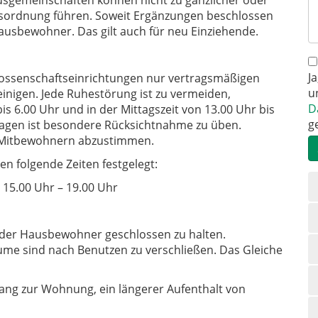
ausgemeinschaften können nicht zu gänzlicher oder
sordnung führen. Soweit Ergänzungen beschlossen
ausbewohner. Das gilt auch für neu Einziehende.
J
ossenschaftseinrichtungen nur vertragsmäßigen
u
inigen. Jede Ruhestörung ist zu vermeiden,
D
is 6.00 Uhr und in der Mittagszeit von 13.00 Uhr bis
g
tagen ist besondere Rücksichtnahme zu üben.
 Mitbewohnern abzustimmen.
en folgende Zeiten festgelegt:
N
 15.00 Uhr – 19.00 Uhr
ü
der Hausbewohner geschlossen zu halten.
me sind nach Benutzen zu verschließen. Das Gleiche
ang zur Wohnung, ein längerer Aufenthalt von