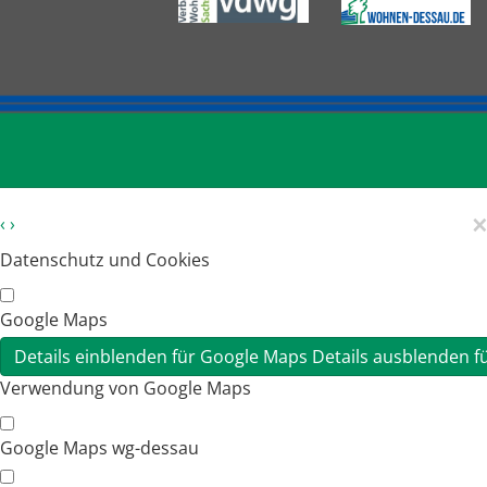
×
‹
›
Datenschutz und Cookies
Google Maps
Details einblenden
für Google Maps
Details ausblenden
f
Verwendung von Google Maps
Google Maps wg-dessau